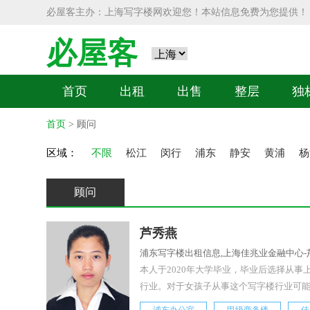
必屋客主办：上海写字楼网欢迎您！本站信息免费为您提供！
必屋客
首页
出租
出售
整层
独
首页
> 顾问
区域：
不限
松江
闵行
浦东
静安
黄浦
杨
顾问
芦秀燕
浦东写字楼出租信息,上海佳兆业金融中心-
本人于2020年大学毕业，毕业后选择从
行业。对于女孩子从事这个写字楼行业可能