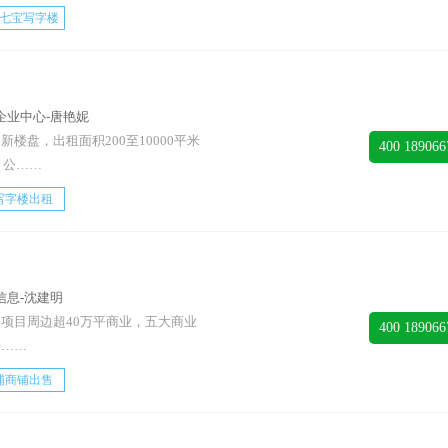
七宝写字楼
企业中心-唐艳妮
楼盘，出租面积200至10000平米
400 189066
，公……
写字楼出租
信息-沈建明
项目周边超40万平商业，五大商业
400 189066
乐……
浦商铺出售