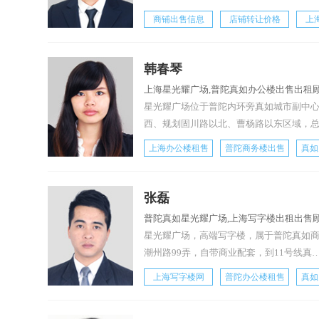
商铺出售信息
店铺转让价格
上
韩春琴
上海星光耀广场,普陀真如办公楼出售出租顾
星光耀广场位于普陀内环旁真如城市副中
西、规划固川路以北、曹杨路以东区域，
上海办公楼租售
普陀商务楼出售
真如
张磊
普陀真如星光耀广场,上海写字楼出租出售顾
星光耀广场，高端写字楼，属于普陀真如
潮州路99弄，自带商业配套，到11号线真
上海写字楼网
普陀办公楼租售
真如