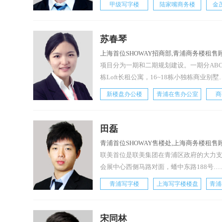
甲级写字楼
陆家嘴商务楼
金
苏春琴
上海首位SHOWAY招商部,青浦商务楼租售
项目分为一期和二期规划建设。一期分ABC
栋Loft长租公寓，16~18栋小独栋商业别墅
新楼盘办公楼
青浦在售办公室
商
田磊
青浦首位SHOWAY售楼处,上海商务楼租售
联美首位是联美集团在青浦区政府的大力
会展中心西侧马路对面，蟠中东路188号…
青浦写字楼
上海写字楼楼盘
青浦
宋同林