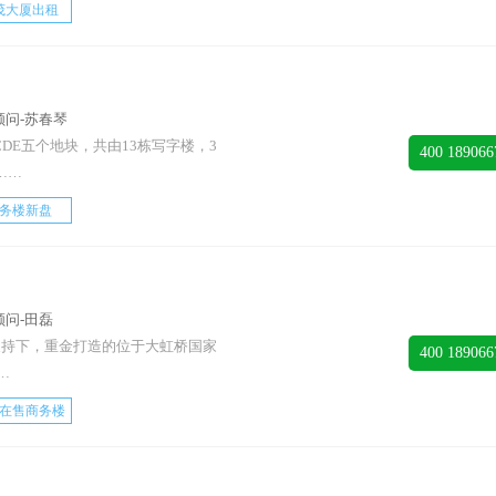
茂大厦出租
顾问-苏春琴
DE五个地块，共由13栋写字楼，3
400 189066
……
务楼新盘
顾问-田磊
支持下，重金打造的位于大虹桥国家
400 189066
…
在售商务楼