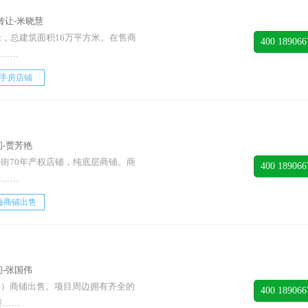
转让-米晓慧
米，总建筑面积16万平方米。在售商
400 189066
力……
手房店铺
-贾芳艳
街70年产权店铺，纯底层商铺。商
400 189066
街……
海商铺出售
-张国伟
期）商铺出售。项目周边拥有齐全的
400 189066
楼……