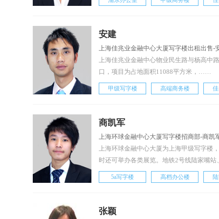
浦东办公室
甲级商务楼
佳
安建
上海佳兆业金融中心大厦写字楼出租出售-
上海佳兆业金融中心物业民生路与杨高中路
口，项目为占地面积11088平方米，……
甲级写字楼
高端商务楼
佳
商凯军
上海环球金融中心大厦写字楼招商部-商凯
上海环球金融中心大厦为上海甲级写字楼
时还可举办各类展览。地铁2号线陆家嘴站
5a写字楼
高档办公楼
陆
张颖