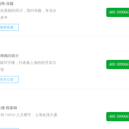
商-张颖
来自美丽的四川，我叫张颖，专业从
400 189066
海多年
海商务楼
招商顾问简介
甲级写字楼，代表着上海的经济实力
400 189066
一张
东办公室
楼-陈家林
7 转 10054 入主楼宇：上海金茂大厦
400 189066
司