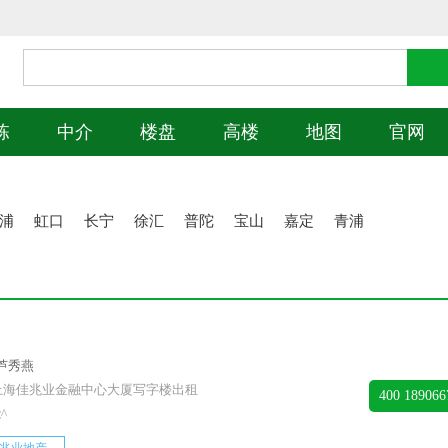
栋
中介
楼盘
高楼
地图
官网
浦
虹口
长宁
徐汇
普陀
宝山
嘉定
青浦
芦秀燕
事上海佳兆业金融中心大厦写字楼出租
400 189066
^