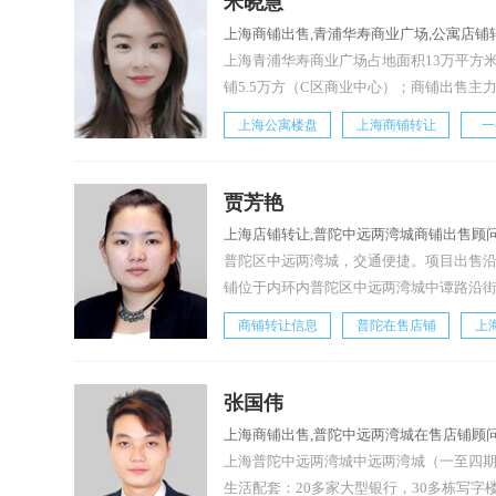
米晓慧
上海商铺出售,青浦华寿商业广场,公寓店铺
上海青浦华寿商业广场占地面积13万平方
铺5.5万方（C区商业中心）；商铺出售主
上海公寓楼盘
上海商铺转让
一
贾芳艳
上海店铺转让,普陀中远两湾城商铺出售顾问
普陀区中远两湾城，交通便捷。项目出售沿
铺位于内环内普陀区中远两湾城中谭路沿
商铺转让信息
普陀在售店铺
上
张国伟
上海商铺出售,普陀中远两湾城在售店铺顾问
上海普陀中远两湾城中远两湾城（一至四
生活配套：20多家大型银行，30多栋写字