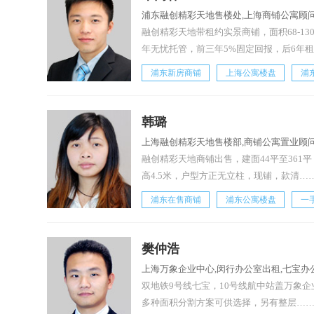
浦东融创精彩天地售楼处,上海商铺公寓顾问
融创精彩天地带租约实景商铺，面积68-130
年无忧托管，前三年5%固定回报，后6年
浦东新房商铺
上海公寓楼盘
浦
韩璐
上海融创精彩天地售楼部,商铺公寓置业顾问
融创精彩天地商铺出售，建面44平至361平，
高4.5米，户型方正无立柱，现铺，款清…
浦东在售商铺
浦东公寓楼盘
一
樊仲浩
上海万象企业中心,闵行办公室出租,七宝办
双地铁9号线七宝，10号线航中站盖万象企业中
多种面积分割方案可供选择，另有整层…