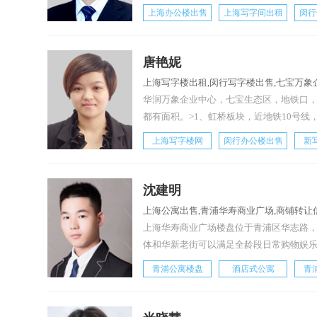
上海办公楼出售
上海写字间出租
闵行
唐艳妮
上海写字楼出租,闵行写字楼出售,七宝万象
华润万象企业中心，七宝生态区，地铁口，新
都有面积。>1、虹桥板块，近地铁10号线
上海写字楼网
闵行办公楼出售
新
沈建明
上海公寓出售,青浦华寿商业广场,商铺转让
上海华寿商业广场楼盘位于青浦区华志路，
体和华新老街可以满足全龄段日常购物娱
青浦公寓楼盘
酒店式公寓
青