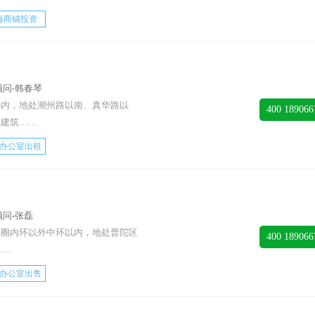
海商铺投资
问-韩春琴
心内，地处潮州路以南、真华路以
400 189066
总建筑……
办公室出租
问-张磊
商圈内环以外中环以内，地处普陀区
400 189066
……
办公室出售