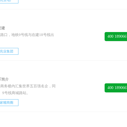
兆业地产
安建
路口，地铁9号线与在建18号线出
400 189066
兆业集团
军简介
，商务楼内汇集世界五百强名企，同
400 189066
、9号线商城路站。
家嘴商圈