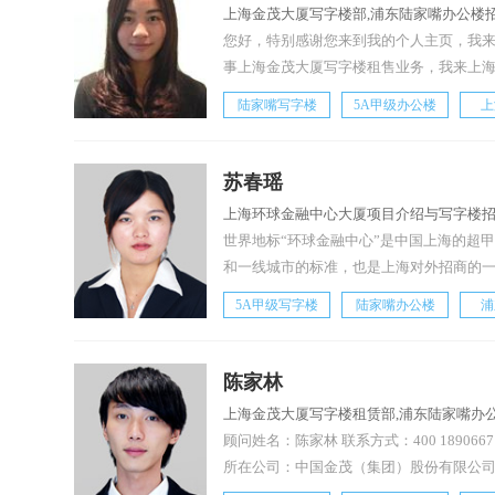
上海金茂大厦写字楼部,浦东陆家嘴办公楼招
您好，特别感谢您来到我的个人主页，我
事上海金茂大厦写字楼租售业务，我来上
陆家嘴写字楼
5A甲级办公楼
上
苏春瑶
上海环球金融中心大厦项目介绍与写字楼
世界地标“环球金融中心”是中国上海的超
和一线城市的标准，也是上海对外招商的
5A甲级写字楼
陆家嘴办公楼
浦
陈家林
上海金茂大厦写字楼租赁部,浦东陆家嘴办公
顾问姓名：陈家林 联系方式：400 189066
所在公司：中国金茂（集团）股份有限公