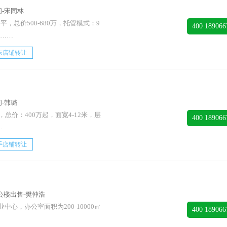
-宋同林
平，总价500-680万，托管模式：9
400 189066
租……
东店铺转让
-韩璐
总价：400万起，面宽4-12米，层
400 189066
…
手店铺转让
公楼出售-樊仲浩
心，办公室面积为200-10000㎡
400 189066
…