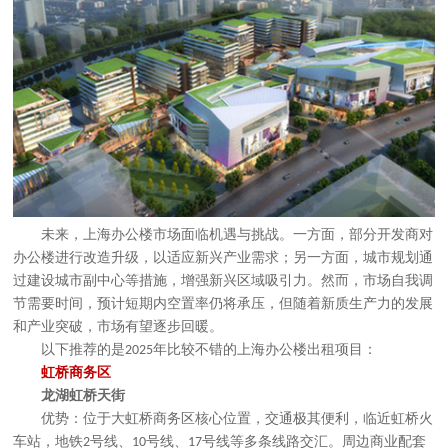
未来，上海办公楼市场面临机遇与挑战。一方面，部分开发商对
办公楼进行改造升级，以适应新兴产业需求；另一方面，城市规划通
过建设城市副中心等措施，增强新兴区域吸引力。然而，市场自我调
节需要时间，预计短期内空置率仍将承压，但随着新质生产力的发展
和产业突破，市场有望逐步回暖。
以下
推荐
的是
年比较不错的上海办公楼出租项目
：
2025
虹桥商务区
龙湖虹桥天街
优势：位于大虹桥商务区核心位置，交通极其便利，临近虹桥火
车站，地铁
号线、
号线、
号线等多条线路交汇。周边商业配套
2
10
17