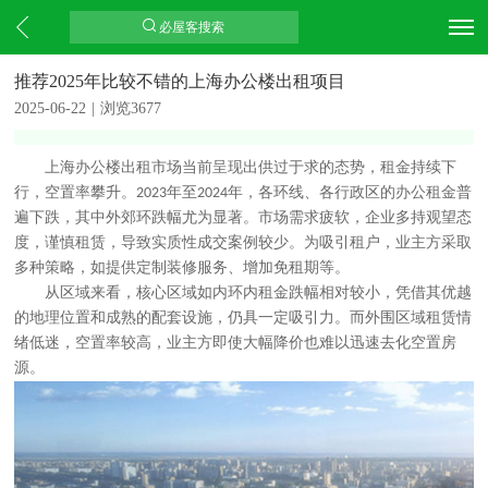
必屋客搜索
推荐2025年比较不错的上海办公楼出租项目
2025-06-22
|
浏览3677
上海办公楼出租市场当前呈现出供过于求的态势，租金持续下
行，空置率攀升。
年至
年，各环线、各行政区的办公租金普
2023
2024
遍下跌，其中外郊环跌幅尤为显著。市场需求疲软，企业多持观望态
度，谨慎租赁，导致实质性成交案例较少。为吸引租户，业主方采取
多种策略，如提供定制装修服务、增加免租期等。
从区域来看，核心区域如内环内租金跌幅相对较小，凭借其优越
的地理位置和成熟的配套设施，仍具一定吸引力。而外围区域租赁情
绪低迷，空置率较高，业主方即使大幅降价也难以迅速去化空置房
源。