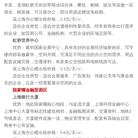
丰富，龙湖虹桥天街自带商业综合体，餐饮、购物、娱乐等设施一应
俱全。精装修，可注册办公，部分房源还赠送免租期。
该上海办公楼出租价格：
元
天
㎡。
2.9
/
/
适合企业类型：适合对交通便利性要求高、经常有商务出行需求
的企业，如贸易公司、金融机构、大型企业的区域总部等。
虹桥世界中心
优势：紧邻国家会展中心，具有良好的会展经济辐射效应。写字
楼内部装修豪华，空间开阔，可满足不同企业的办公空间需求。周边
配套设施完善，交通便利，有多条公交线路和地铁线路可达。
该上海办公楼出租价格：
元
天
㎡。
2.5
/
/
适合企业类型：适合会展服务、广告策划、传媒公关等与展会相
关的企业，以及一些需要展示空间的企业。
陆家嘴金融贸易区
上海银行大厦
优势：地处陆家嘴核心地段，与金茂大厦、上海环球金融中心、
上海中心大厦等标志性建筑相邻，金融氛围浓厚。交通便利，地铁
2
号线直达。大厦硬件设施一流，物业管理专业，配套有高端会议室、
商务中心等设施。
该上海办公楼出租价格：
元
天
㎡。
5-6
/
/