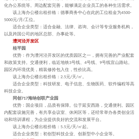
化办公系统等。周边配套完善，能够满足企业员工的各种生活需求。
该上海办公楼出租价格：
德事商务中心在此的工位租金为
4500-
元
月
工位。
5000
/
/
适合企业类型：适合金融、法律、咨询、会计等专业服务机构，
以及跨国公司的地区总部、办事处等。
漕河泾开发区
桂平园
优势：作为漕河泾开发区的优质园区之一，拥有完善的产业配套
和政策支持。交通便利，临近地铁
号线、
号线、
号线宜山路站。
3
4
9
园区内环境优美，精装修拎包入住，性价比高。
该上海办公楼出租价格：
元
天
㎡。
2.5
/
/
适合企业类型：科技研发、电子信息、生物医药、软件编程等高
科技企业。
同创
海纳创联产业园
717
优势：国企项目，品质有保障。位于延安西路，交通便利。园区
内配套设施完善，有共享会议室、休闲区等，还经常举办各类创业活
动和培训课程，为企业提供良好的交流和发展平台。
该上海办公楼出租价格：
元
天
㎡起。
5.5
/
/
适合企业类型：初创型科技企业、创新型中小企业等。