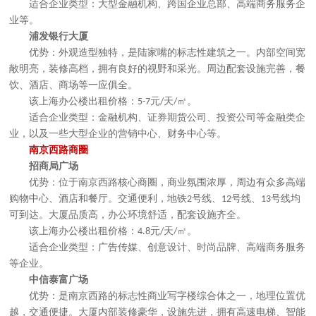
适合企业类型：大型金融机构、跨国企业总部、高端商务服务企
业等。
浦发银行大厦
优势：外观造型独特，是陆家嘴的标志性建筑之一。内部空间宽
敞明亮，装修高档，拥有良好的视野和采光。周边配套设施完善，餐
饮、酒店、商场等一应俱全。
该上海办公楼出租价格：
元
天
㎡。
5-7
/
/
适合企业类型：金融机构、证券期货公司、投资公司等金融类企
业，以及一些大型企业的营销中心、财务中心等。
南京西路商圈
招商局广场
优势：位于南京西路核心商圈，商业氛围浓厚，周边有众多高端
购物中心、酒店和餐厅。交通便利，地铁
号线、
号线、
号线均
2
12
13
可到达。大厦品质高，办公环境舒适，配套设施齐全。
该上海办公楼出租价格：
元
天
㎡。
4.8
/
/
适合企业类型：广告传媒、创意设计、时尚品牌、高端商务服务
等企业。
中信泰富广场
优势：是南京西路的标志性商业写字楼综合体之一，地理位置优
越，交通便捷。大厦内部装修豪华，设施先进，拥有高速电梯、智能