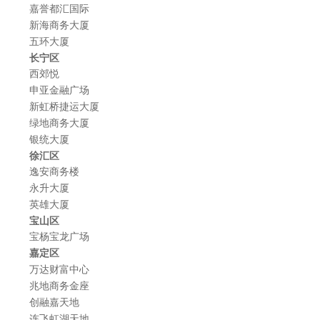
嘉誉都汇国际
新海商务大厦
五环大厦
长宁区
西郊悦
申亚金融广场
新虹桥捷运大厦
绿地商务大厦
银统大厦
徐汇区
逸安商务楼
永升大厦
英雄大厦
宝山区
宝杨宝龙广场
嘉定区
万达财富中心
兆地商务金座
创融嘉天地
连飞虹湖天地