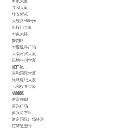
申航大厦
共和大厦
静安紫苑
大统路
号
988
B
凯旋门大厦
华象大楼
普陀区
华源世界广场
大众河滨大厦
绿地科创大厦
虹口区
嘉和国际大厦
飘鹰世纪大厦
元
和投资大厦
杨浦区
财富领御
黄兴广场
黄兴尚东里
财富国际广场银座
江湾道壹号