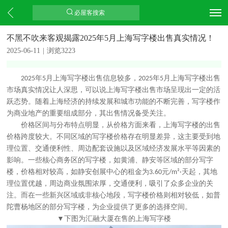
必屋客搜索
不黑不吹来客观揭露2025年5月上海写字楼出售真实情况！
2025-06-11
|
浏览3223
年
月上海写字楼出售信息较多，
年
月
上海写字楼出售
2025
5
2025
5
市场
真实情况让人深思，可以说上海写字楼出售市场
呈现出一定的活
跃态势。随着上海经济的持续发展和城市功能的不断完善，写字楼作
为商业地产的重要组成部分，其出售情况备受关注。
价格区间与分布特点
明显，
从价格方面来看，上海写字楼的出售
价格跨度较大。不同区域的写字楼价格存在明显差异，这主要受到地
理位置、交通便利性、周边配套设施以及区域经济发展水平等因素的
影响。一些核心商务区的写字楼，如黄浦、静安等区域的部分写字
楼，价格相对较高，如静安创展中心的租金为
元
天起，其地
3.60
/m²·
理位置优越，周边商业氛围浓厚，交通便利，吸引了众多企业的关
注。而在一些新兴区域或非核心地段，写字楼价格则相对较低，如普
陀曹杨地区的部分写字楼，为企业提供了更多的选择空间。
下图为汇融大厦在售的上海写字楼
▼