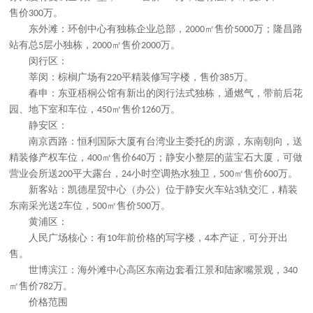
售价
万。
300
东外滩：环创中心有独栋企业总部，
㎡售价
万；隆昌路
2000
5000
站有总
层小独栋，
㎡售价
万。
5
2000
2000
闵行区：
莘闵：棕榈广场有
平精装修写字楼，售价
万。
220
385
春申：东亚梧桐公馆有新出的闵行法式独栋，通燃气，带前后花
园、地下室和车位，
㎡售价
万。
450
1260
静安区：
南京西路：恒利国际大厦有台湾业主委托的房源，东南朝向，送
精装修产权车位，
㎡售价
万；静安小整层的蓝宝石大厦，可做
400
640
营业会所送
平大露台，
小时空调热水独卫，
㎡售价
万。
200
24
500
600
新客站：凯德星贸中心（办公）位于静安火车站
轨交汇，精装
3
东南采光送
车位，
㎡售价
万。
2
500
500
黄浦区：
人民广场核心：有
年前价格的写字楼，
本产证，可分开出
10
4
售。
世博滨江：海外滩中心高区东南边套看江景和陆家嘴景观，
340
㎡售价
万。
782
价格范围