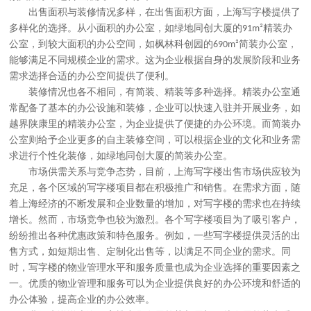
出售
面积与装修情况
多样，
在
出售
面积方面，上海写字楼提供了
多样化的选择。从小面积的办公室，如绿地同创大厦的
精装办
91m²
公室，到较大面积的办公空间，如枫林科创园的
简装办公室，
690m²
能够满足不同规模企业的需求。这为企业根据自身的发展阶段和业务
需求选择合适的办公空间提供了便利。
装修情况也各不相同，有简装、精装等多种选择。精装办公室通
常配备了基本的办公设施和装修，企业可以快速入驻并开展业务，如
越界陕康里的精装办公室，为企业提供了便捷的办公环境。而简装办
公室则给予企业更多的自主装修空间，可以根据企业的文化和业务需
求进行个性化装修，如绿地同创大厦的简装办公室。
市场供需关系与竞争态势
，
目前，
上海写字楼出售市场
供应较为
充足，各个区域的写字楼项目都在积极推广和销售。在需求方面，随
着上海经济的不断发展和企业数量的增加，对写字楼的需求也在持续
增长。然而，市场竞争也较为激烈。各个写字楼项目为了吸引客户，
纷纷推出各种优惠政策和特色服务。例如，一些写字楼提供灵活的
出
售
方式，如短期
出售
、定制化
出售
等，以满足不同企业的需求。同
时，写字楼的物业管理水平和服务质量也成为企业选择的重要因素之
一。优质的物业管理和服务可以为企业提供良好的办公环境和舒适的
办公体验，提高企业的办公效率。