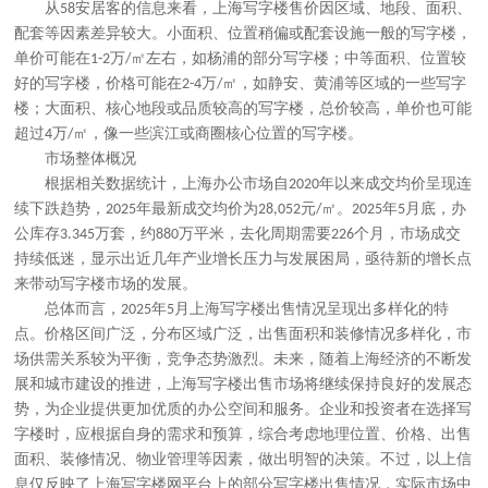
从
安居客的信息来看，上海写字楼售价因区域、地段、面积、
58
配套等因素差异较大。小面积、位置稍偏或配套设施一般的写字楼，
单价可能在
万
㎡左右，如杨浦的部分写字楼；中等面积、位置较
1-2
/
好的写字楼，价格可能在
万
㎡，如静安、黄浦等区域的一些写字
2-4
/
楼；大面积、核心地段或品质较高的写字楼，总价较高，单价也可能
超过
万
㎡，像一些滨江或商圈核心位置的写字楼。
4
/
市场整体概况
根据相关数据统计，上海办公市场自
年以来成交均价呈现连
2020
续下跌趋势，
年最新成交均价为
元
㎡。
年
月底，办
2025
28,052
/
2025
5
公库存
万套，约
万平米，去化周期需要
个月，市场成交
3.345
880
226
持续低迷，显示出近几年产业增长压力与发展困局，亟待新的增长点
来带动写字楼市场的发展。
总体而言，
年
月上海写字楼出售情况呈现出多样化的特
2025
5
点。价格区间广泛，分布区域广泛，
出售
面积和装修情况多样化，市
场供需关系较为平衡，竞争态势激烈。未来，随着上海经济的不断发
展和城市建设的推进，
上海写字楼出售市场
将继续保持良好的发展态
势，为企业提供更加优质的办公空间和服务。企业和投资者在选择写
字楼时，应根据自身的需求和预算，综合考虑地理位置、价格、
出售
面积、装修情况、物业管理等因素，做出明智的决策。不过，以上信
息仅反映了
上海写字楼网
平台上的部分写字楼出售情况，实际市场中