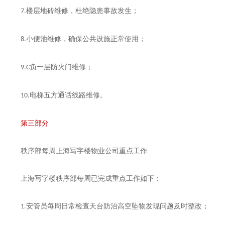
楼层地砖维修，杜绝隐患事故发生；
7.
小便池维修，确保公共设施正常使用；
8.
负一层防火门维修；
9.C
电梯五方通话线路维修。
10.
第三部分
秩序部每周
上海
写字楼物业公司重点工作
上海
写字楼秩序部每周已完成重点工作如下：
安管员每周日常检查天台防治高空坠物发现问题及时整改；
1.