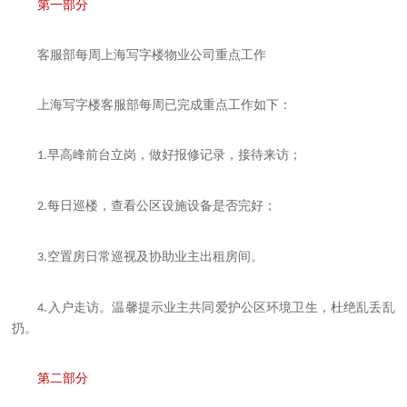
第一部分
客服部每周
上海
写字楼物业公司重点工作
上海
写字楼客服部每周已完成重点工作如下：
早高峰前台立岗，做好报修记录，接待来访；
1.
每日巡楼，查看公区设施设备是否完好；
2.
空置房日常巡视及协助业主出租房间。
3.
入户走访。温馨提示业主共同爱护公区环境卫生，杜绝乱丢乱
4.
扔。
第二部分