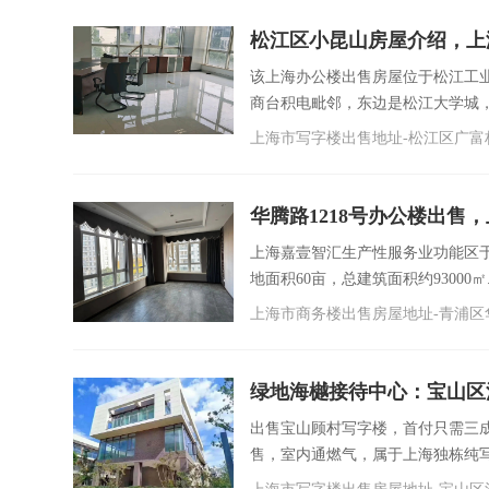
松江区小昆山房屋介绍，上
该上海办公楼出售房屋位于松江工
商台积电毗邻，东边是松江大学城，向北
上海市写字楼出售地址-松江区广富林路
华腾路1218号办公楼出售
上海嘉壹智汇生产性服务业功能区于2
地面积60亩，总建筑面积约93000㎡..
上海市商务楼出售房屋地址-青浦区华
绿地海樾接待中心：宝山区沪
新房
出售宝山顾村写字楼，首付只需三
售，室内通燃气，属于上海独栋纯写字