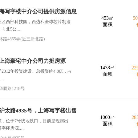
海写字楼中介公司提供房源信息
453㎡
5
业区西部科技园，西边和全球芯片制造
面积
5公....
4855弄(近三新北路)
，上海豪宅中介公司力挺房源
1438㎡
2
012年投资建设。总投资约4.8亿，占
面积
..
腾路1218号
太路4935号，上海写字楼出售
1000㎡
2
成，位于7号线地铁口，目前是现房出
面积
楼房源....