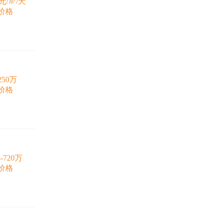
9元/㎡/天
价格
250万
价格
8-720万
价格