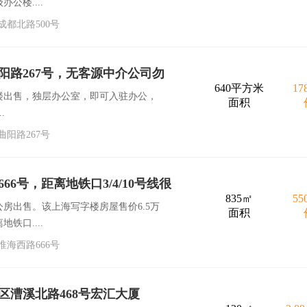
公楼....
都北路500号
阳路267号，无客源中介公司勿
640平方米
1
楼出售，独层办公室，即可入驻办公，
面积
.
阳路267号
6号，距离地铁口3/4/10号线很
835㎡
5
房出售。该上海写字楼房屋售价6.5万
面积
铁口....
海西路666号
区漕溪北路468号宏汇大厦