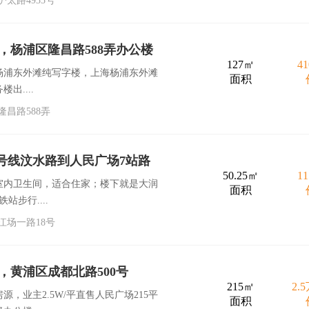
太路4935号
，杨浦区隆昌路588弄办公楼
127㎡
4
杨浦东外滩纯写字楼，上海杨浦东外滩
面积
出....
昌路588弄
号线汶水路到人民广场7站路
50.25㎡
1
室内卫生间，适合住家；楼下就是大润
面积
步行....
江场一路18号
，黄浦区成都北路500号
215㎡
2.
，业主2.5W/平直售人民广场215平
面积