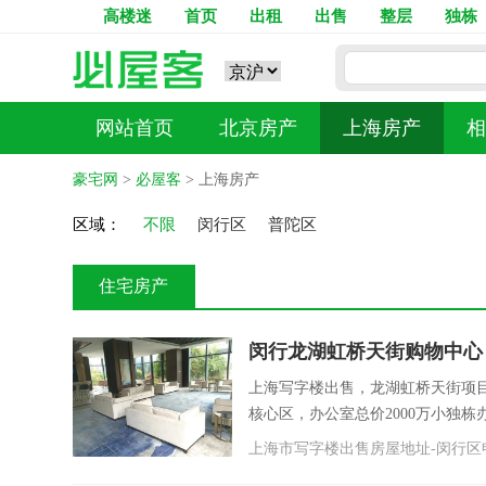
高楼迷
首页
出租
出售
整层
独栋
网站首页
北京房产
上海房产
相
资讯中心
进入总站
豪宅网
>
必屋客
> 上海房产
区域：
不限
闵行区
普陀区
住宅房产
闵行龙湖虹桥天街购物中心
上海写字楼出售，龙湖虹桥天街项
核心区，办公室总价2000万小独栋办公
上海市写字楼出售房屋地址-闵行区申