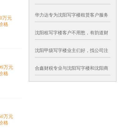
万/平，6️站人民广场，拎包入住
华力达专为沈阳写字楼租赁客户服务
00万元
的公司来啦！
价格
沈阳租写字楼客户不用愁，有韵道财
务为您保驾护航
沈阳甲级写字楼业主们好，找公司注
册就来众微
299万元
合鑫财税专业与沈阳写字楼和沈阳商
价格
铺合作做商务服务
850万元
价格