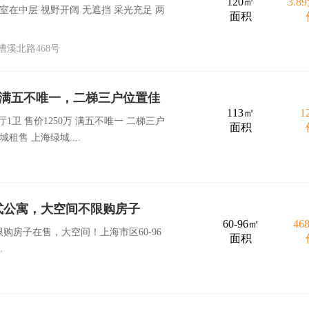
120㎡
3.8
室在中层 视野开阔 无遮挡 采光充足 两
面积
溪北路468号
平，满五不唯一，二梯三户位置佳
113㎡
1
2厅1卫 售价1250万 满五不唯一 二梯三户
面积
租售 上海绿城....
复式公寓，大空间不限购房子
60-96㎡
46
购房子在售，大空间！上海市区60-96
面积
.