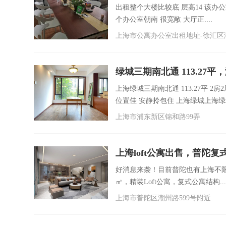
出租整个大楼比较底 层高14 该办公
个办公室朝南 很宽敞 大厅正....
上海市公寓办公室出租地址-徐汇区漕
绿城三期南北通 113.27
上海绿城三期南北通 113.27平 2房
位置佳 安静拎包住 上海绿城上海绿城
上海市浦东新区锦和路99弄
上海loft公寓出售，普陀
好消息来袭！目前普陀也有上海不限
㎡，精装Loft公寓，复式公寓结构...
上海市普陀区潮州路599号附近