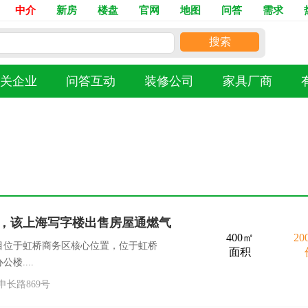
中介
新房
楼盘
官网
地图
问答
需求
搜索
关企业
问答互动
装修公司
家具厂商
，该上海写字楼出售房屋通燃气
400㎡
2
目位于虹桥商务区核心位置，位于虹桥
面积
楼....
长路869号