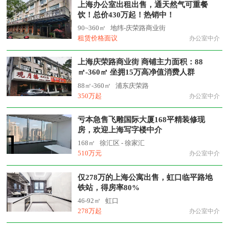
上海办公室出租出售，通天然气可重餐
饮！总价430万起！热销中！
90~360㎡
地纬-庆荣路商业街
租赁价格面议
办公室中介
上海庆荣路商业街 商铺主力面积：88
㎡-360㎡ 坐拥15万高净值消费人群
88㎡-360㎡
浦东庆荣路
350万起
办公室中介
亏本急售飞雕国际大厦168平精装修现
房，欢迎上海写字楼中介
168㎡
徐汇区 - 徐家汇
510万元
办公室中介
仅278万的上海公寓出售，虹口临平路地
铁站，得房率80%
46-92㎡
虹口
278万起
办公室中介