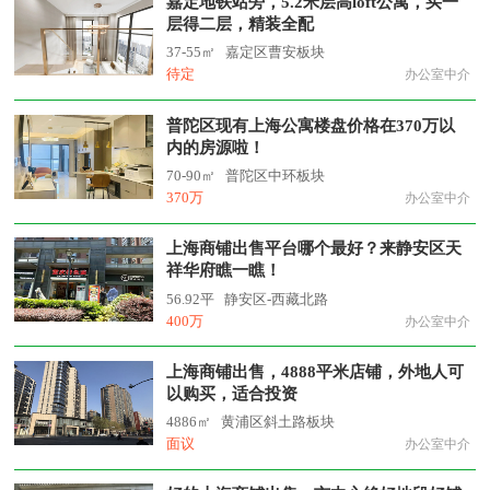
嘉定地铁站旁，5.2米层高loft公寓，买一
层得二层，精装全配
37-55㎡
嘉定区曹安板块
待定
办公室中介
普陀区现有上海公寓楼盘价格在370万以
内的房源啦！
70-90㎡
普陀区中环板块
370万
办公室中介
上海商铺出售平台哪个最好？来静安区天
祥华府瞧一瞧！
56.92平
静安区-西藏北路
400万
办公室中介
上海商铺出售，4888平米店铺，外地人可
以购买，适合投资
4886㎡
黄浦区斜土路板块
面议
办公室中介