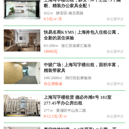
断、精装办公家具全配！
432㎡
静安区-南京西路
6.5元/㎡/天
办公室中介
快易名商KYMS | 上海拎包入住租公寓，
全新的居住体验
65-200㎡
徐汇区徐家汇板块
18000元
办公室中介
中骏广场 | 上海写字楼出租，面积丰富，
精装带家具
100-2600㎡
闵行区虹桥板块
办公房租金
办公室中介
上海写字楼租赁 德必外滩8号 102室
277.45平办公房出租
277㎡
黄浦区中山东二路
8-12.5元/天/㎡
办公室中介