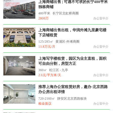
上海商铺出售 | 可遇不可求的长宁480平米
独栋商铺
480平米
长宁区北虹桥商圈
2800万
办公室中介
上海商铺出售出租，华润外滩九里豪宅楼
下店铺租赁
125/285㎡
黄浦区-外滩商圈
11.8万元/月
办公室中介
上海写字楼租赁，园区为业主直租，面积
可自由分割，房型方正
360㎡
松江区 - 九亭
2.6元/平方米/天
办公室中介
推荐上海办公室租赁好房，趣办·北京西路
办公房出租详情
720-2160㎡
静安区北京西路板块
租金面议
办公室中介