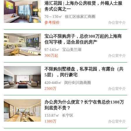
港汇花园 | 上海办公房租赁，外籍人士服
务式公寓之一
70～150㎡
徐汇区徐家汇商圈
参考报价
办公室中介
宝山不限购房子，总价300万起的上海商
住写字楼，适合居住的房产
97-143㎡
宝山美兰湖
300万起
办公室中介
不限购别墅楼盘，私享花园，有露台（共
5层），闵行豪宅
420-440㎡
闵行剑川路商圈
2500万
办公室中介
办公房为什么便宜？长宁在售总价1380万
到底贵不贵？
153.87㎡
长宁区
1380万
办公室中介