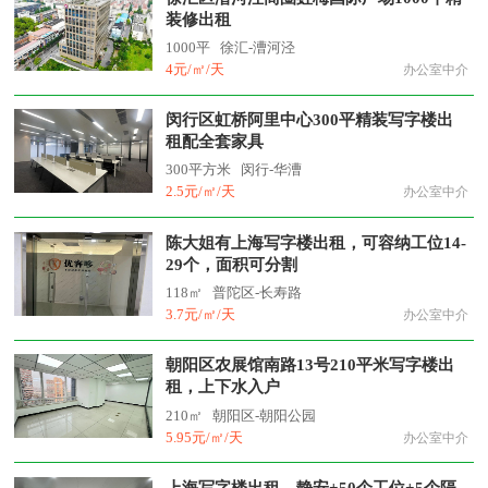
装修出租
1000平
徐汇-漕河泾
4元/㎡/天
办公室中介
闵行区虹桥阿里中心300平精装写字楼出
租配全套家具
300平方米
闵行-华漕
2.5元/㎡/天
办公室中介
陈大姐有上海写字楼出租，可容纳工位14-
29个，面积可分割
118㎡
普陀区-长寿路
3.7元/㎡/天
办公室中介
朝阳区农展馆南路13号210平米写字楼出
租，上下水入户
210㎡
朝阳区-朝阳公园
5.95元/㎡/天
办公室中介
上海写字楼出租，静安+50个工位+5个隔