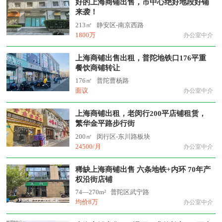
好的上海商铺出售，市中心绝好地段好铺
来袭！
213㎡
静安区-南京西路
1800万
办公室中介
上海商铺出售出租，普陀地铁口176平重
餐饮商铺转让
176㎡
普陀曹杨路
面议
办公室中介
上海商铺出租，老闵行200平店铺租赁，
繁华金平路步行街
200㎡
闵行区-东川路板块
24500/月
办公室中介
稀缺上海商铺出售 六条地铁+内环 70年产
权沿街店铺
74—270m²
普陀区武宁路
均价8万
办公室中介