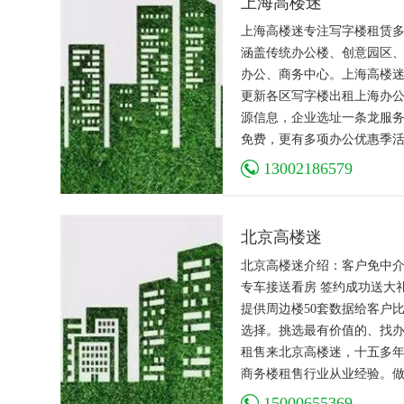
上海高楼迷
公室，上海商务楼
上海高楼迷专注写字楼租赁
涵盖传统办公楼、创意园区
办公、商务中心。上海高楼
更新各区写字楼出租上海办
源信息，企业选址一条龙服
免费，更有多项办公优惠季
豪礼相赠，让办公室生活乐
13002186579
北京高楼迷
北京高楼迷介绍：客户免中
专车接送看房 签约成功送大
提供周边楼50套数据给客户
选择。挑选最有价值的、找
租售来北京高楼迷，十五多
商务楼租售行业从业经验。
事都喜欢提前为客户想的周
15000655369