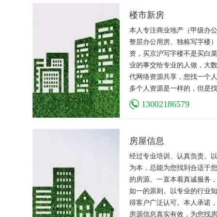
楼市新房
本人专注商业地产（甲级办
整层办公用房、独栋写字楼
资，买京沪写字楼不是买白
业的事交给专业的人做，大
代网络资源共享，您找一个
多个人资源是一样的，但是
人您需要花更多的时间和精
13002186579
议您可以完全信任我，根据
求为您推荐、匹配适合房源
咨询，全程免费陪同实地考
房屋信息
供建议方案、协助和谈判并
经过专业培训、认真负责。
同等服务的相关服务，免费
为本，总能为您找到合适于
牌、委托、专业满意服务。
的房源。一直本着真诚服务
如一的原则。以专业的行业
得客户广泛认可。本人承诺
房源信息真实有效，为您找