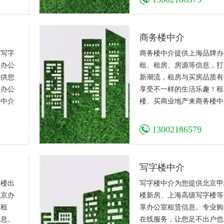
就感。
商务楼中介
海写字
商务楼中介提供上海品牌办
的办公
租、租房、房源等信息，打
息供您
新潮流，租房与买房品质有
，办公
享受不一样的生活乐趣！租
室中介
楼、买商业地产来商务楼中
13002186579
写字楼中介
公楼出
写字楼中介为您提供北京甲
北京办
楼新房、上海高级写字楼等
的租
享办公室租赁信息。专业购
信息。
在线服务，让您足不出户也