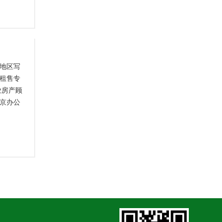
地区写
租售专
业房产顾
京办公