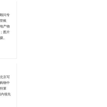
顾问专
管账
地产物
；图片
摄。
北京写
购物中
特莱
国内领先