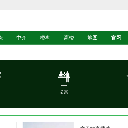
栋
中介
楼盘
高楼
地图
官网
公寓
公寓
铺，上海门面
上海公寓楼盘，上海loft公寓，上
上海新房，