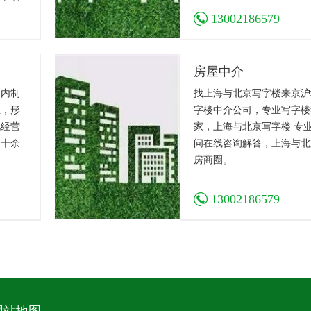
、专
13002186579
解决商
房屋中介
国内制
找上海与北京写字楼来京沪
业，形
字楼中介公司，专业写字楼
化经营
家，上海与北京写字楼 专
二十余
问在线咨询解答，上海与北
房商圈。
13002186579