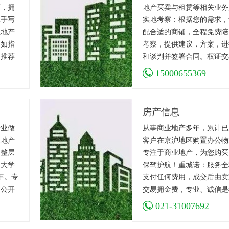
店，拥
地产买卖与租赁等相关业务
二手写
实地考察：根据您的需求，
业地产
配合适的商铺，全程免费陪
了如指
考察，提供建议，方案，进
身推荐
和谈判并签署合同。权证交
的时
对复杂权属转移登记、贷款
15000655369
过户程序，由委托本人代为
括贷款、缴税、送件、权属
记等事项及应客户要求提供
房产信息
管在内全方位服务。
专业做
从事商业地产多年，累计已为
业地产
客户在京沪地区购置办公物
、整层
专注于商业地产，为您购买
，大学
保驾护航！重城诺：服务全
年。专
支付任何费用，成交后由卖
格公开
交易拥金费，专业、诚信是
提供真
行业的服务宗旨，请放心来
021-31007692
意的服