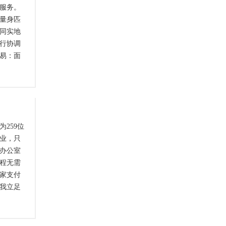
服务。
量身匹
同实地
行协调
易：面
评估、
办理包
转移登
资金监
259位
业，只
办公室
程无需
家支付
我立足
电！