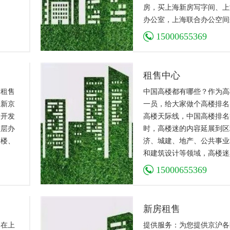
房，买上海新房写字间、上
办公室，上海联合办公空间
楼中介公司。
15000655369
租售中心
楼租售
中国高楼都有哪些？作为高
更新京
一员，给大家做个高楼排名
，开发
高楼天际线，中国高楼排名
整层办
时，高楼迷的内容延展到区
公楼、
济、城建、地产、公共事业
和建筑设计等领域，高楼迷
特价值。
15000655369
新房租售
，在上
提供服务：为您提供京沪各