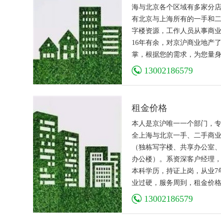
海与北京各个区域有多家分
有北京与上海所有的一手和
字楼资源，工作人员从事商
16年有余，对京沪商业地产
掌，根据您的需求，为您量
合适的商业地产节约您宝贵
13002186579
间。
租金价格
本人是京沪唯一一个部门，
全上海与北京一手、二手商
（独栋写字楼、共享办公室
办公楼）。系资深客户经理
本科学历，持证上岗，从业7
业过硬，服务周到，租金价
透明，资源丰富。竭诚为您
13002186579
实、安全、精准、高效、满
务。欢迎您来电咨询！