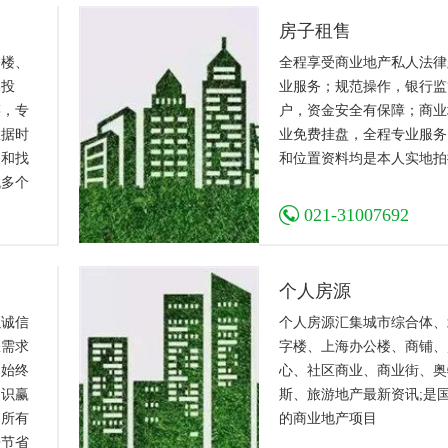
房子租售
公楼、
全程享受商业地产私人法律
）投
业服务；规范操作，银行监
菜，专
户，资金安全有保障；商业
数据时
业免费挂盘，全程专业服务
人和找
和位置资料均是本人实地拍
找多个
力，建
021-31007692
您的需
，投资
察，提
个人房源
签署合
以诚信
个人房源汇集城市综合体、
提供挂
您需求
字楼、上海办公楼、商铺、
，始终
心、社区商业、商业街、奥
知识赢
斯、旅游地产最新资讯;是
，所有
的商业地产项目
房节省