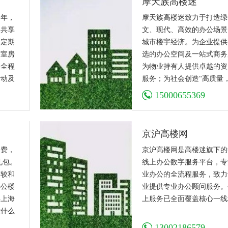
摩天族高楼迷
海不限购公寓
多年，
摩天族高楼迷致力于打造绿
、共享
文、现代、高效的办公场景
迷定期
城市楼宇经济。为企业提供
公室房
选的办公空间及一站式商务
务全程
为物业持有人提供卓越的资
活动及
服务；为社会创造“高质量
无忧。
耗，资源共享，融合发展的
15000655369
机会”。
京沪高楼网
介费，
京沪高楼网是高楼迷旗下的
礼包。
线上办公数字服务平台，专
比较和
业办公的全流程服务，致力
办公楼
业提供专业办公顾问服务。
年上海
上服务已全面覆盖核心一线
做什么
到。享
13002186579