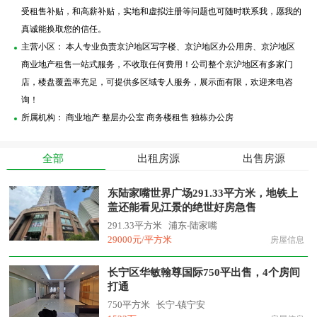
受租售补贴，和高薪补贴，实地和虚拟注册等问题也可随时联系我，愿我的
真诚能换取您的信任。
主营小区： 本人专业负责京沪地区写字楼、京沪地区办公用房、京沪地区
商业地产租售一站式服务，不收取任何费用！公司整个京沪地区有多家门
店，楼盘覆盖率充足，可提供多区域专人服务，展示面有限，欢迎来电咨
询！
所属机构： 商业地产 整层办公室 商务楼租售 独栋办公房
全部
出租房源
出售房源
东陆家嘴世界广场291.33平方米，地铁上
盖还能看见江景的绝世好房急售
291.33平方米
浦东-陆家嘴
29000元/平方米
房屋信息
长宁区华敏翰尊国际750平出售，4个房间
打通
750平方米
长宁-镇宁安