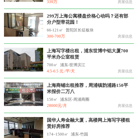
339万
房屋信息
299万上海公寓楼盘价格心动吗？还有部
分户型带花园！
66-121㎡
普陀区长征板块
300-700万
房屋信息
上海写字楼出租，浦东世博中铝大厦700
平米办公室租赁
700㎡
浦东-世博滨江
4.5-6.5 元 /平/天
房屋信息
上海商铺出租推荐，周浦镇韵浦路150平
米报价二万八
150㎡
浦东区-周浦商圈
28000元/月
房屋信息
国华人寿金融大厦，高楼网上海写字楼租
赁好房推荐
174~1500㎡
浦东-竹园