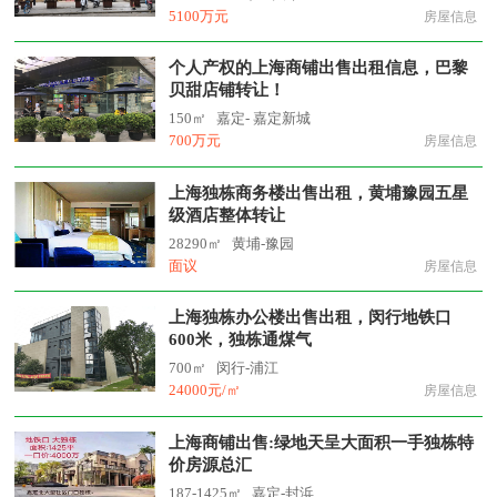
5100万元
房屋信息
个人产权的上海商铺出售出租信息，巴黎
贝甜店铺转让！
150㎡
嘉定- 嘉定新城
700万元
房屋信息
上海独栋商务楼出售出租，黄埔豫园五星
级酒店整体转让
28290㎡
黄埔-豫园
面议
房屋信息
上海独栋办公楼出售出租，闵行地铁口
600米，独栋通煤气
700㎡
闵行-浦江
24000元/㎡
房屋信息
上海商铺出售:绿地天呈大面积一手独栋特
价房源总汇
187-1425㎡
嘉定-封浜