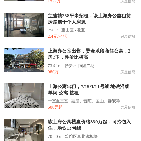
1522万
房屋信息
宝莲城258平米招租，该上海办公室租赁
房屋属于个人房源
250㎡
宝山区 - 淞宝
2.4元/㎡/天
房屋信息
上海办公室出售，烫金地段商住公寓，2
房2卫，性价比极高
73.94㎡
静安区-恒隆广场
980万
房屋信息
上海公寓出租，7/15/1/11号线 地铁沿线
单间 公寓 整租
一室至三室
嘉定、普陀、宝山、静安等
600元起
房屋信息
该上海公寓楼盘价格339万起，可拎包入
住，地铁13号线
70-90㎡
普陀区真北路板块