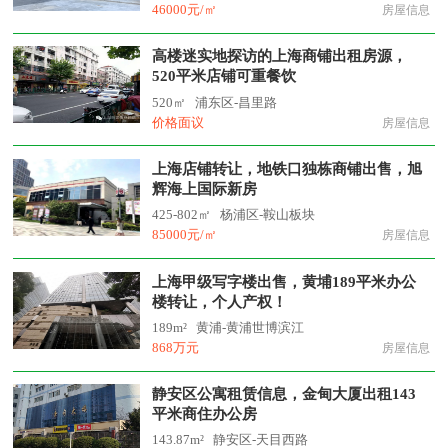
46000元/㎡
房屋信息
高楼迷实地探访的上海商铺出租房源，
520平米店铺可重餐饮
520㎡
浦东区-昌里路
价格面议
房屋信息
上海店铺转让，地铁口独栋商铺出售，旭
辉海上国际新房
425-802㎡
杨浦区-鞍山板块
85000元/㎡
房屋信息
上海甲级写字楼出售，黄埔189平米办公
楼转让，个人产权！
189m²
黄浦-黄浦世博滨江
868万元
房屋信息
静安区公寓租赁信息，金甸大厦出租143
平米商住办公房
143.87m²
静安区-天目西路