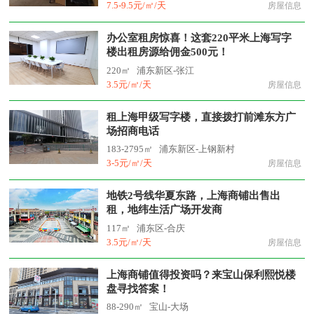
7.5-9.5元/㎡/天
房屋信息
办公室租房惊喜！这套220平米上海写字
楼出租房源给佣金500元！
220㎡
浦东新区-张江
3.5元/㎡/天
房屋信息
租上海甲级写字楼，直接拨打前滩东方广
场招商电话
183-2795㎡
浦东新区-上钢新村
3-5元/㎡/天
房屋信息
地铁2号线华夏东路，上海商铺出售出
租，地纬生活广场开发商
117㎡
浦东区-合庆
3.5元/㎡/天
房屋信息
上海商铺值得投资吗？来宝山保利熙悦楼
盘寻找答案！
88-290㎡
宝山-大场