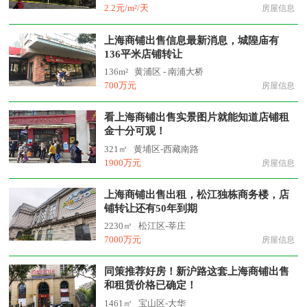
2.2元/m²/天
房屋信息
上海商铺出售信息最新消息，城隍庙有
136平米店铺转让
136m²
黄浦区 - 南浦大桥
700万元
房屋信息
看上海商铺出售实景图片就能知道店铺租
金十分可观！
321㎡
黄埔区-西藏南路
1900万元
房屋信息
上海商铺出售出租，松江独栋商务楼，店
铺转让还有50年到期
2230㎡
松江区-莘庄
7000万元
房屋信息
同策推荐好房！新沪路这套上海商铺出售
和租赁价格已确定！
1461㎡
宝山区-大华