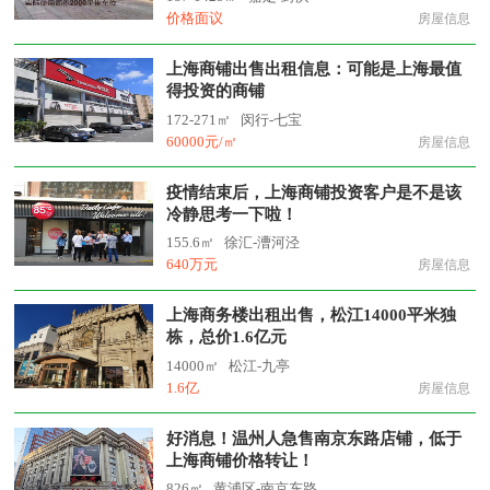
价格面议
房屋信息
上海商铺出售出租信息：可能是上海最值
得投资的商铺
172-271㎡
闵行-七宝
60000元/㎡
房屋信息
疫情结束后，上海商铺投资客户是不是该
冷静思考一下啦！
155.6㎡
徐汇-漕河泾
640万元
房屋信息
上海商务楼出租出售，松江14000平米独
栋，总价1.6亿元
14000㎡
松江-九亭
1.6亿
房屋信息
好消息！温州人急售南京东路店铺，低于
上海商铺价格转让！
826㎡
黄浦区-南京东路