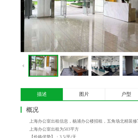
描述
图片
户型
概况
上海办公室出租信息，杨浦办公楼招租，
五角场北精装修
上海办公室出租为
503
平方
【价格优势】：
3.5/
平
天
/