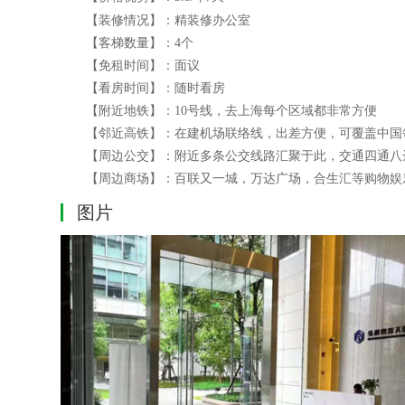
【装修情况】：精装修办公室
【客梯数量】：
4
个
【免租时间】：面议
【看房时间】：随时看房
【附近地铁】：
10
号线，去上海每个区域都非常方便
【邻近高铁】：在建机场联络线，出差方便，可覆盖中国
【周边公交】：附近多条公交线路汇聚于此，交通四通八
【周边商场】：百联又一城，万达广场，合生汇等购物娱
图片