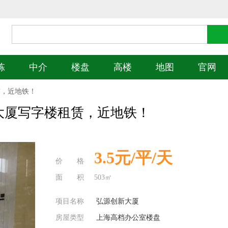
栋
中介
楼盘
高楼
地图
官网
赁，近地铁！
大厦写字楼租赁，近地铁！
3.5元/平/天
价 格
面 积
503㎡
项目名称
弘源创新大厦
房屋类型
上海高档办公室楼盘