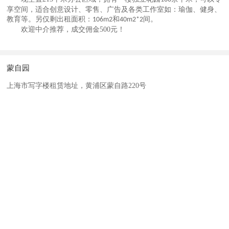
享空间，适合创意设计、零售、广告及各类工作室如：瑜伽、健身、
教育等。另仅剩出租面积：
和
间
。
106m2
40m2*2
欢迎中介推荐，成交佣金500元！
蒙自园
上海市写字楼租赁地址，黄浦区蒙自路220号