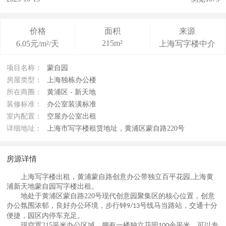
价格
面积
来源
215m²
6.05元/m²/天
上海写字楼中介
项目名称：
蒙自园
房屋类型：
上海独栋办公楼
所在商圈：
黄浦区 - 新天地
装修标准：
办公室装潢标准
室内配置：
空屋办公室出租
详细地址：
上海市写字楼租赁地址，黄浦区蒙自路220号
房源详情
上海写字楼出租，黄浦蒙自路创意办公带独立百平花园
,
上海黄
浦新天地蒙自园写字楼出租
。
地处于黄浦区蒙自路
220
号现代创意园聚集区的核心位置，创意
办公氛围浓郁，良好办公环境，步行钟
号线马当路站，交通十分
9/13
便捷，园区内停车充足。
现空置
215
平米办公区域，拥有一楼独立花园
余平米，可以专
100