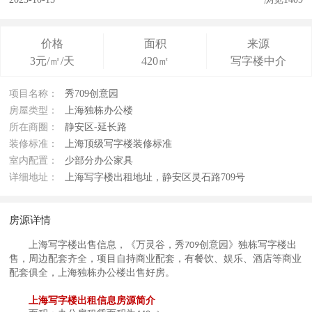
价格
面积
来源
3元/㎡/天
420㎡
写字楼中介
项目名称：
秀709创意园
房屋类型：
上海独栋办公楼
所在商圈：
静安区-延长路
装修标准：
上海顶级写字楼装修标准
室内配置：
少部分办公家具
详细地址：
上海写字楼出租地址，静安区灵石路709号
房源详情
上海写字楼出售信息，
《万灵谷，秀
创意园》
独栋写字楼出
709
售，
周边配套
齐全，
项目自持商业
配套，有
餐饮、娱乐、酒店
等
商业
配套俱全
，上海独栋办公楼出售好房
。
上海写字楼出租信息房源简介