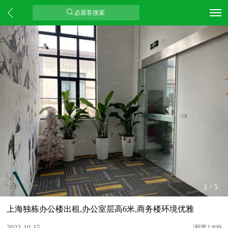
必屋客搜索
1
/
5
上海独栋办公楼出租,办公室层高6米,商务楼环境优雅
2023-10-15
浏览1409