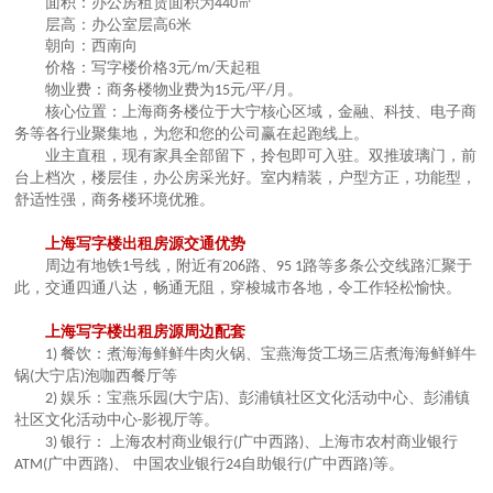
面积
：办公房租赁面积为
㎡
440
层高：办公室层高
6
米
朝向
：
西南向
价格
：写字楼价格
元
天起租
3
/m/
物业费
：商务楼物业费为
元
平
月。
15
/
/
核心位置
：上海商务楼
位于大宁核心
区域，
金融、科技、电子商
务等各行业聚集地，为您和您的公司赢在起跑线上。
业主直租
，
现有家具全部留下
，
拎包即可入驻。双推玻璃门
，
前
台上档次
，
楼层佳
，办公房
采光好。室内精装
，
户型方正
，
功能型
，
舒适性强
，商务楼环境优雅
。
上海写字楼出租房源
交通优势
周边有地铁
号线，附近有
路、
路等多条公交线路汇聚于
1
206
95 1
此，交通四通八达，畅通无阻
，
穿梭城市各地，令工作轻松愉快。
上海写字楼出租房源
周边配套
餐饮
：
煮海海鲜鲜牛肉火锅、宝燕海货工场三店煮海海鲜鲜牛
1)
锅
大宁店
泡咖西餐厅等
(
)
娱乐
：
宝燕乐园
大宁店
、彭浦镇社区文化活动中心、彭浦镇
2)
(
)
社区文化活动中心
影视厅等
。
-
银行
：
上海农村商业银行
广中西路
、上海市农村商业银行
3)
(
)
广中西路
、 中国农业银行
自助银行
广中西路
等。
ATM(
)
24
(
)