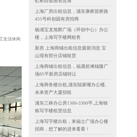
虹桥西金国智慧港
上海厂房出租信息，浦东康桥苗桥路
455号科创园有房招商
杨浦宝龙旭辉广场（环创中心）办公
楼，上海写字楼网租售
工生活休闲
新房 上海商铺出租信息最新消息 宝
山现有部分店铺租赁
上海商铺出租信息，福晟前滩钱隆广
场85平新房店铺转让
上海商务楼出租,浦东陆家嘴办公楼,
未来资产大厦招租
浦东三林办公房1300-3300平,上海独
栋写字楼租赁信息
上海写字楼出租，来福士广场办公楼
招商，想了解的进来看看！