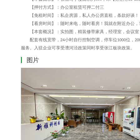
【押付方式】：
办公室租赁可
押二付三
【免租时间】：
私企房源，私人办公房
直租，条款好谈！
【看房时间】：随时来电，随时看房！
我就在附近办公，
【本套概况】：实拍图，精装修带家具，经理室，会议室
配套有线宽带
，
小时自行控制空调
，
停车位
位
，
24
1000
20
服务
。入驻企业可享受漕河泾政策同时享受张江板块政策。
图片