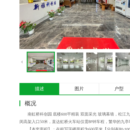
描述
图片
户型
概况
南虹桥科创园
底楼
平精装 双面采光 玻璃幕墙
，
松江
600
闵高架入口
50
米，直达虹桥火车站仅需
钟车程，繁华的九亭
8F
【本套面积】：
在租写字楼面积为
600
平米
【分别有
80-100