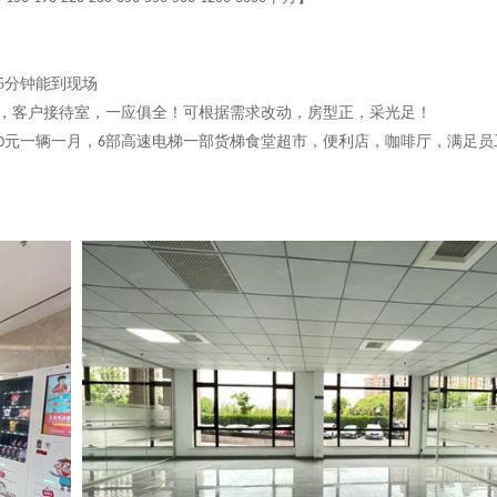
5
分钟能到现场
，客户接待室，一应俱全！可根据需求改动，房型正，采光足！
元一辆一月
，
部高速电梯一部货梯食堂超市
，
便利店
，
咖啡厅
，
满足员
0
6