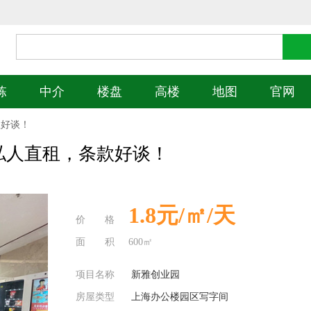
栋
中介
楼盘
高楼
地图
官网
款好谈！
私人直租，条款好谈！
1.8元/㎡/天
价 格
面 积
600㎡
项目名称
新雅创业园
房屋类型
上海办公楼园区写字间