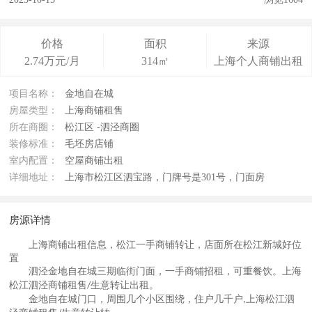
价格
面积
来源
2.74万元/月
314㎡
上海个人商铺出租
项目名称：
金地自在城
房屋类型：
上海商铺租售
所在商圈：
松江区 -泗泾商圈
装修标准：
毛坯房店铺
室内配置：
空屋商铺出租
详细地址：
上海市松江区泗宝路，门牌号是301号，门面房
房源详情
上海商铺出租信息，松江一手商铺转让，店面所在松江新城好位
置
泗泾金地自在城三期临街门面，一手商铺招租，可重餐饮。上海
松江泗泾商铺租售
生意转让出租
。
/
金地自在城门口，周围几个小区围绕，住户几千户
上海松江泗
,