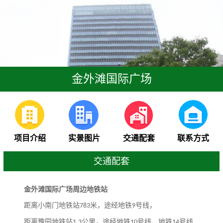
金外滩国际广场
项目介绍
实景图片
交通配套
联系方式
交通配套
金外滩国际广场周边地铁站
距离小南门地铁站
米，途经地铁
号线，
783
9
距离豫园地铁站
公里，途经地铁
号线、地铁
号线
1.3
10
14