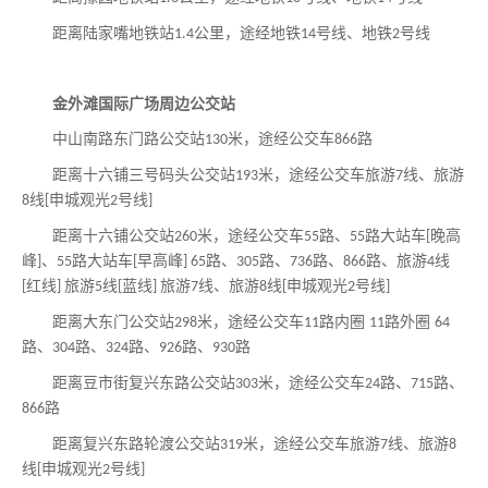
距离陆家嘴地铁站
公里，途经地铁
号线、地铁
号线
1.4
14
2
金外滩国际广场周边公交站
中山南路东门路公交站
米，途经公交车
路
130
866
距离十六铺三号码头公交站
米，途经公交车旅游
线、旅游
193
7
线
申城观光
号线
8
[
2
]
距离十六铺公交站
米，途经公交车
路、
路大站车
晚高
260
55
55
[
峰
、
路大站车
早高峰
路、
路、
路、
路、旅游
线
]
55
[
] 65
305
736
866
4
红线
旅游
线
蓝线
旅游
线、旅游
线
申城观光
号线
[
]
5
[
]
7
8
[
2
]
距离大东门公交站
米，途经公交车
路内圈
路外圈
298
11
11
64
路、
路、
路、
路、
路
304
324
926
930
距离豆市街复兴东路公交站
米，途经公交车
路、
路、
303
24
715
路
866
距离复兴东路轮渡公交站
米，途经公交车旅游
线、旅游
319
7
8
线
申城观光
号线
[
2
]