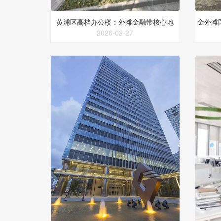
黄浦区高档办公楼：外滩金融带核心地
金外滩
2026-02-27
标，国际一流甲级写字楼租赁