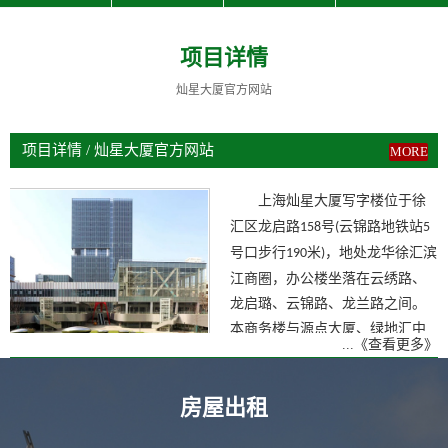
项目详情
灿星大厦官方网站
项目详情 / 灿星大厦官方网站
MORE
上海
灿星大厦
写字楼位于徐
汇区龙启路
号
云锦路地铁站
158
(
5
号口步行
米
，地处龙华徐汇滨
190
)
江商圈，办公楼坐落在云绣路、
龙启璐、云锦路、龙兰路之间。
本商务楼与源点大厦、绿地汇中
...《查看更多》
心、
办公空间、航汇大厦、西
527
岸凤巢
、阿里巴巴集团上海总部
办公楼、
世界人工智能
AI PLAZA
-
2018
房屋出租
大会主场馆等地标为邻。
徐汇
灿星大厦
办公楼周边有梓耘斋中餐馆、海尔电器
海翼龙华
(