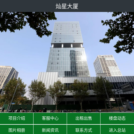
灿星大厦
项目介绍
客服中心
出租出售
楼盘动态
图片相册
新闻资讯
联系方式
进入总站