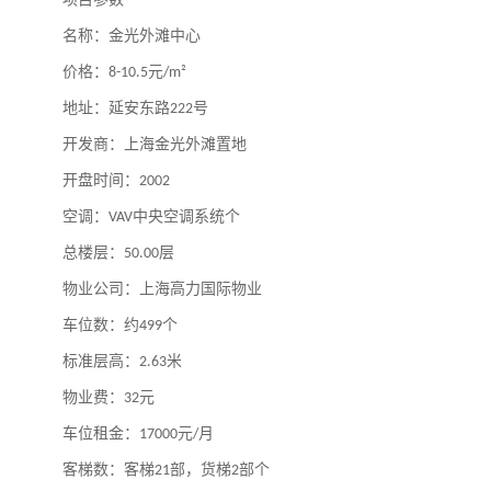
名称：金光外滩中心
价格：
元
8-10.5
/m²
地址：延安东路
号
222
开发商：上海金光外滩置地
开盘时间：
2002
空调：
中央空调系统个
VAV
总楼层：
层
50.00
物业公司：上海高力国际物业
车位数：约
个
499
标准层高：
米
2.63
物业费：
元
32
车位租金：
元
月
17000
/
客梯数：客梯
部，货梯
部个
21
2