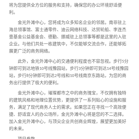
将为您提供全方位的服务和支持，确保您的办公环境舒适便
利。
金光外滩中心，您将成为众多知名企业的邻居。南非驻上
海总领事馆、富士通零件、迪云网络科技、达贸轮船、李连杰
壹基金公益基金会、德勤、挪威驻上总领事等都是这里的入驻
企业。与他们共处一栋建筑中，不仅能够交流合作，还能够拓
展更广泛的商务网络。
此外，金光外滩中心的交通便利程度也不容忽视。步行
分
5
钟即可到达地铁
号线豫园站，步行
分钟即可到达
号线豫园
10
3
14
站，步行
分钟即可到达
号线和
号线南京东路站，为您的商
8
2
10
务出行提供了极大的便利。
金光外滩中心，璀璨都市之中的商务瑰宝，不仅拥有独特
的建筑风格和地理位置优势，更提供了一系列贴心的设施和服
务，满足了现代商务人士的需求。如果您正在寻找一个高效便
捷、舒适宜人的办公场所，金光外滩中心将是您的不二选择。
加入金光外滩中心，与顶尖企业共创商业辉煌，展望更加美好
的未来。
项目参数