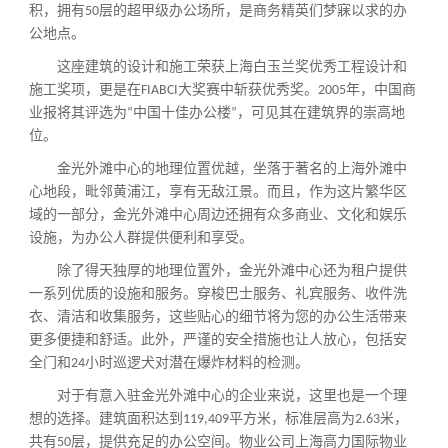
积，拥有
层的超甲级办公场所，是商务精英们梦寐以求的办
50
公地点。
这座建筑的设计和施工荣获上海白玉兰奖优秀工程设计和
施工奖项，更是在
大奖赛中斩获优秀奖。
年，中国商
FIABCI
2005
业报将其评选为
中国十佳办公楼
，可见其在建筑界的崇高地
“
”
位。
金光外滩中心的地理位置优越，坐落于著名的上海外滩中
心地段，毗邻黄浦江，享有无敌江景。而且，作为这片繁华区
域的一部分，金光外滩中心周边还拥有众多商业、文化和娱乐
设施，为办公人群提供便利和享受。
除了得天独厚的地理位置外，金光外滩中心还为租户提供
一系列优质的设施和服务。穿梭巴士服务、礼宾服务、收件洗
衣、清洁和收集服务，这些贴心的细节将为您的办公生活带来
更多便捷和舒适。此外，严谨的安全措施也让人放心，包括安
全门和
小时巡逻犬对潜在爆炸材料的检测。
24
对于有意入驻金光外滩中心的企业来说，这里也是一个理
想的选择。建筑面积达到
平方米，标准层高为
米，
119,409
2.63
共有
层，提供充足的办公空间。物业公司上海高力国际物业
50