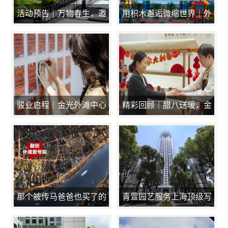
活动预告｜万物春生，邀
用积木邂逅微缩世界｜外
你赴一场香氛奇遇
滩中心登陆LEGOLAND
骏业启程｜金光外滩中心
精彩回顾｜腊八送暖，金
臻贺新岁
光外滩中心愿这份温热伴
您万事“粥”全
那个被传马爸爸也买了的
青萱园艺服务上海顶级写
融创外滩壹号院又来了！
字楼－金光外滩中心