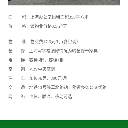
面 积：上海办公室出租面积350平方米
价 格：该物业价格3.5㎡/天
物 业：物业费17.3元/月 (含空调）
装 修：上海写字楼装修情况为精装修带家具
电 梯：客梯6部，客梯1部
空 调：VRV中央空调
停 车：车位充足，800元/月
交 通：地铁13号线真北路站，附近多条公交线路
网 络：电信、联通、移动可选